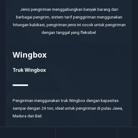
Jenis pengiriman menggabungkan banyak barang dari
berbagai pengirim, sistem tarif penggiriman menggunakan
hitungan kubikasi, pengiriman jenis ini cocok untuk pengiriman
dengan tanggal yang fleksibel.
Wingbox
Truk Wingbox
Pengiriman menggunakan truk Wingbox dengan kapasitas
sampai dengan 24 ton, ideal untuk pengiriman di pulau Jawa,
Madura dan Bali.